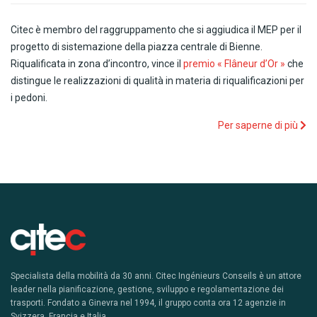
Citec è membro del raggruppamento che si aggiudica il MEP per il
progetto di sistemazione della piazza centrale di Bienne.
Riqualificata in zona d’incontro, vince il
premio « Flâneur d’Or »
che
distingue le realizzazioni di qualità in materia di riqualificazioni per
i pedoni.
Per saperne di più
Specialista della mobilità da 30 anni. Citec Ingénieurs Conseils è un attore
leader nella pianificazione, gestione, sviluppo e regolamentazione dei
trasporti. Fondato a Ginevra nel 1994, il gruppo conta ora 12 agenzie in
Svizzera, Francia e Italia.