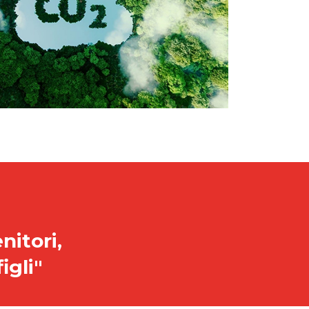
nitori,
igli"