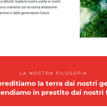
 attività. Guida le nostre scelte e i nostri
rcorso coerente con la nostra ambizione:
erritori e delle generazioni future.
LA NOSTRA FILOSOFIA
reditiamo la terra dai nostri ge
rendiamo in prestito dai nostri f