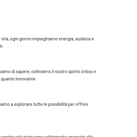
la vita, ogni giorno impieghiamo energia, audacia e
i.
mo di sapere, coltiviamo il nostro spirito critico e
ti quanto innovative.
iamo a esplorare tutte le possibilità per offrire
e nostre soluzioni sono saldamente ancorate alla