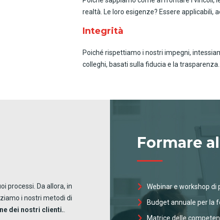
realtà. Le loro esigenze? Essere applicabili, ac
Integrità
Poiché rispettiamo i nostri impegni, intessiamo
colleghi, basati sulla fiducia e la trasparenza.
Formare al
oi processi. Da allora, in
Webinar e workshop di
iamo i nostri metodi di
Budget annuale per la 
e dei nostri clienti.
.
Matrice delle compete