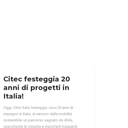
Citec festeggia 20
anni di progetti in
Italia!
Oggi, Citec Italia festeggia i suoi 20 anni di
impegno in Italia, al servizio della mobilità
sostenibile: un percorso segnato da sfide,
opportunità di crescita e importanti traguardi,