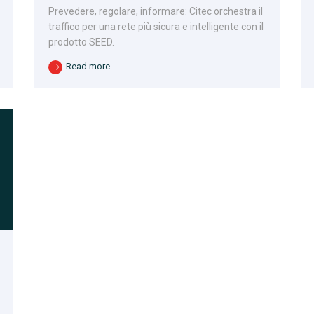
Prevedere, regolare, informare: Citec orchestra il
traffico per una rete più sicura e intelligente con il
prodotto SEED.
Read more