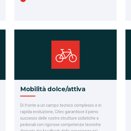
Mobilità dolce/attiva
Di fronte a un campo tecnico complesso e in
rapida evoluzione, Citec garantisce il pieno
successo delle vostre strutture ciclistiche e
pedonali con rigorose competenze tecniche
derivate dai feedback delle esperienze più