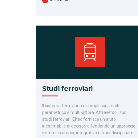
Read more
Studi ferroviari
Il sistema ferroviario è complesso, multi-
parametrico e multi-attore. Attraverso i suoi
studi ferroviari, Citec fornisce un aiuto
inestimabile ai decisori difendendo un approccio
sistemico ampio, integrativo e transdisciplinare.