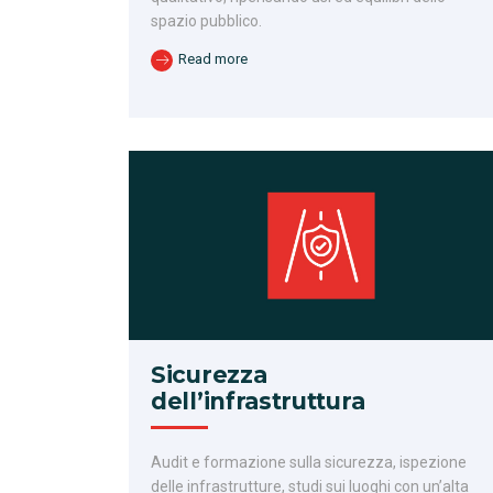
spazio pubblico.
Read more
Sicurezza
dell’infrastruttura
Audit e formazione sulla sicurezza, ispezione
delle infrastrutture, studi sui luoghi con un’alta