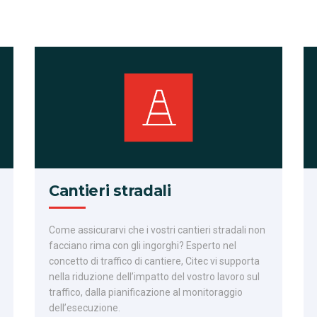
Cantieri stradali
Come assicurarvi che i vostri cantieri stradali non
facciano rima con gli ingorghi? Esperto nel
concetto di traffico di cantiere, Citec vi supporta
nella riduzione dell’impatto del vostro lavoro sul
traffico, dalla pianificazione al monitoraggio
dell’esecuzione.