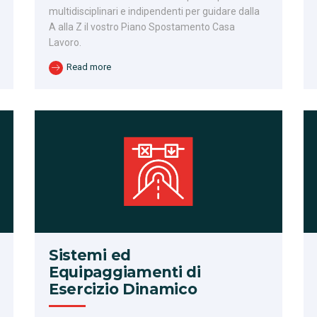
multidisciplinari e indipendenti per guidare dalla
A alla Z il vostro Piano Spostamento Casa
Lavoro.
Read more
Sistemi ed
Equipaggiamenti di
Esercizio Dinamico