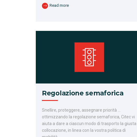
Read more
Regolazione semaforica
Snellire, proteggere, assegnare priorità …
ottimizzando la regolazione semaforica, Citec vi
aiuta a dare a ciascun modo di trasporto la giusta
collocazione, in linea con la vostra politica di
mobilità.