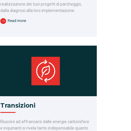
realizzazione dei tuoi progetti di parcheggio,
dalla diagnosi alla loro implementazione.
Read more
Transizioni
Riuscire ad affrancarsi dalle energie carbonifere
e inquinanti si rivela tanto indispensabile quanto