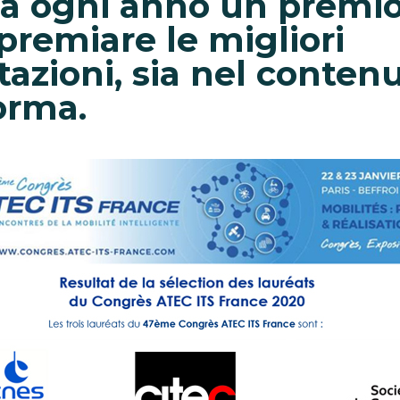
a ogni anno un premi
premiare le migliori
azioni, sia nel conten
orma.