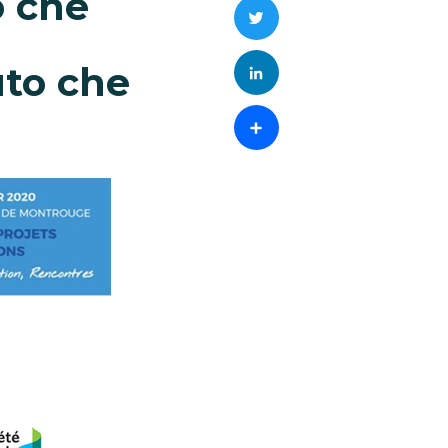
o che
Twitter
LinkedIn
uto che
Condividi