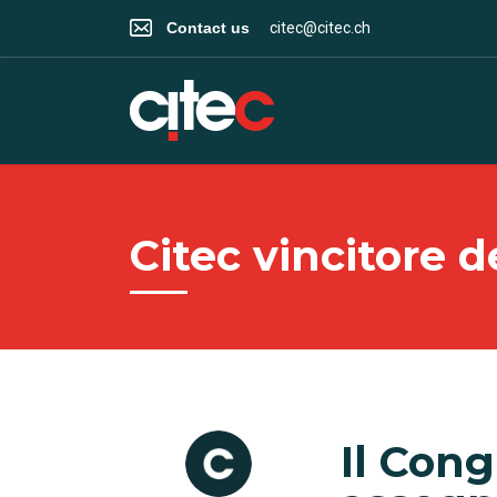
Contact us
citec@citec.ch
Citec vincitore 
Il Con