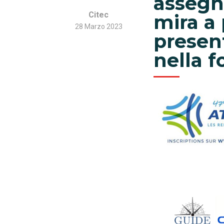
assegn
Citec
mira a 
28 Marzo 2023
present
nella f