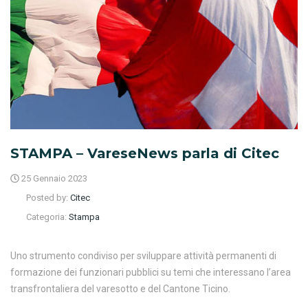
STAMPA – VareseNews parla di Citec
25 Gennaio 2023
Posted by:
Citec
Categoria:
Stampa
Uno strumento condiviso per sviluppare attività permanenti di
formazione dei funzionari pubblici su temi che interessano l’area
transfrontaliera del varesotto e del Cantone Ticino.