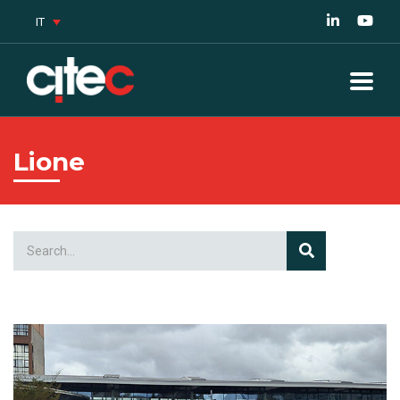
IT
Lione