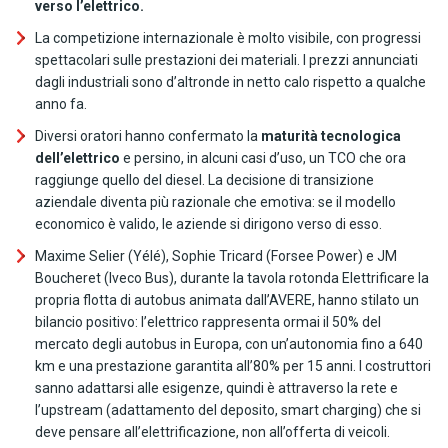
verso l’elettrico.
La competizione internazionale è molto visibile, con progressi
spettacolari sulle prestazioni dei materiali. I prezzi annunciati
dagli industriali sono d’altronde in netto calo rispetto a qualche
anno fa.
Diversi oratori hanno confermato la
maturità tecnologica
dell’elettrico
e persino, in alcuni casi d’uso, un TCO che ora
raggiunge quello del diesel. La decisione di transizione
aziendale diventa più razionale che emotiva: se il modello
economico è valido, le aziende si dirigono verso di esso.
Maxime Selier (Yélé), Sophie Tricard (Forsee Power) e JM
Boucheret (Iveco Bus), durante la tavola rotonda Elettrificare la
propria flotta di autobus animata dall’AVERE, hanno stilato un
bilancio positivo: l’elettrico rappresenta ormai il 50% del
mercato degli autobus in Europa, con un’autonomia fino a 640
km e una prestazione garantita all’80% per 15 anni. I costruttori
sanno adattarsi alle esigenze, quindi è attraverso la rete e
l’upstream (adattamento del deposito, smart charging) che si
deve pensare all’elettrificazione, non all’offerta di veicoli.