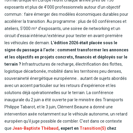
format unique en Europe réunit chaque année près de 150
exposants et plus de 4’000 professionnels autour d’un objectif
commun : faire émerger des modèles économiques durables pour
accélérer la transition. Au programme : plus de 60 conférences et
ateliers, 5’000 m² d’exposants, une soiree de networking et un
circuit d’essai intérieur/extérieur pour tester en avant-première
les véhicules de demain.
L’édition 2026 était placée sous le
signe du passage à l’acte : comment transformer les annonces
et les objectifs en projets concrets, financés et déployés sur le
terrain ?
Infrastructures de recharge, électrification des flottes,
logistique décarbonée, mobilité dans les territoires peu denses,
souveraineté énergétique européenne… autant de sujets abordés
avec un accent particulier sur les retours d’expérience et les
solutions déjà opérationnelles sur le terrain. La conférence
inaugurale du 2 juin a été ouverte par le ministre des Transports
Philippe Tabarot, et le 3 juin, Clément Beaune a donné une
intervention axée notamment sur le véhicule autonome, un retard
européen qu’il juge possible de combler. C’est dans ce contexte
que
Jean-Baptiste Thébaud
, expert en
Transition(S)
chez