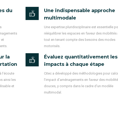
es du
Une indispensable approche
multimodale
s
Une expertise pluridisciplinaire est essentielle p
ménagements
rééquilibrer les espaces en faveur des mobilités 
 et
tout en tenant compte des besoins des modes
cents.
motorisés.
r la
Évaluez quantitativement les
rtation
impacts à chaque étape
à l’écoute
Citec a développé des méthodologies pour calcu
s ainsi les
l’impact d’aménagements en faveur des mobilit
lisable et
douces, y compris dans le cadre d’un modèle
multimodal.