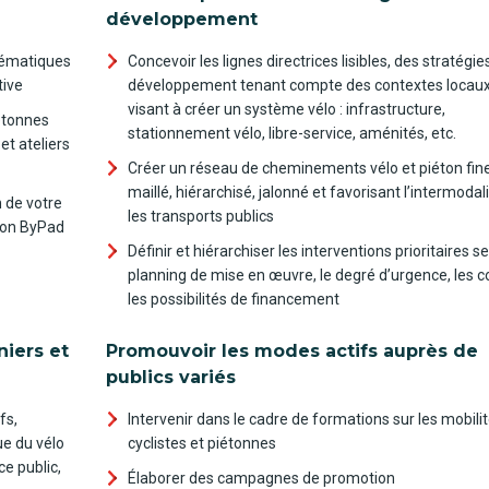
développement
thématiques
Concevoir les lignes directrices lisibles, des stratégie
tive
développement tenant compte des contextes locaux
visant à créer un système vélo : infrastructure,
iétonnes
stationnement vélo, libre-service, aménités, etc.
t ateliers
Créer un réseau de cheminements vélo et piéton fi
maillé, hiérarchisé, jalonné et favorisant l’intermodal
n de votre
les transports publics
tion ByPad
Définir et hiérarchiser les interventions prioritaires s
planning de mise en œuvre, le degré d’urgence, les c
les possibilités de financement
iers et
Promouvoir les modes actifs auprès de
publics variés
fs,
Intervenir dans le cadre de formations sur les mobili
ue du vélo
cyclistes et piétonnes
ce public,
Élaborer des campagnes de promotion