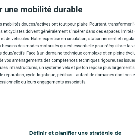
r une mobilité durable
 mobilités douces/actives ont tout pour plaire. Pourtant, transformer l
tons et cyclistes doivent généralement s’insérer dans des espaces limités 
 et de véhicules. Notre expertise en circulation, stationnement et régula
esoins des modes motorisés qui est essentielle pour rééquilibrer la vo
s doux/actifs. Face à un domaine technique complexe et en pleine évolu
ite de vos aménagements des compétences techniques rigoureuses issue
eules infrastructures, un système vélo et piéton repose plus largement s
s de réparation, cyclo-logistique, pédibus… autant de domaines dont nos 
fessionnelle ou leurs engagements associatifs.
Définir et planifier une stratégie de