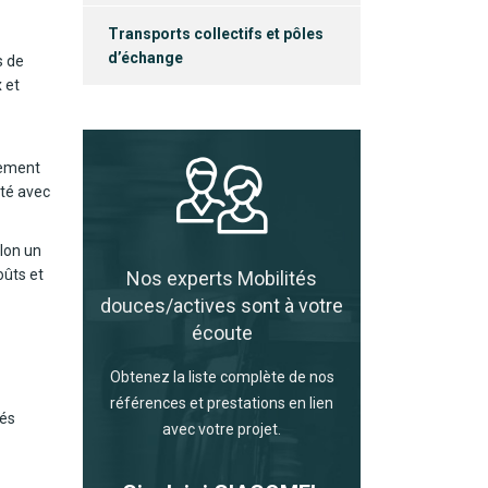
Transports collectifs et pôles
d’échange
s de
 et
nement
ité avec
elon un
oûts et
Nos experts Mobilités
douces/actives sont à votre
écoute
Obtenez la liste complète de nos
références et prestations en lien
tés
avec votre projet.