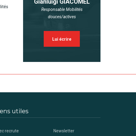
Gianluigi GIACOMEL
lités
Responsable Mobilités
douces/actives
Lui écrire
ens utiles
ec recrute
Newsletter