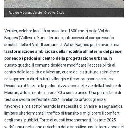
Rue de Médran, Verbier. Credito: Citec
Verbier, celebre località arroccata a 1500 metri nella Val de
Bagnes (Vallese), è uno dei principali accessi al comprensorio
sciistico delle 4 Valli. Il comune di Val de Bagnes porta avanti una
trasformazione ambiziosa della mobilità all’interno del paese,
ponendo i pedoni al centro della progettazione urbana
. In
questo quadro, il comune desidera modificare l’accessibilità al
centro della località e a Medran, cuore delle strutture sciistiche e
collegamento diretto tra il villaggio e il comprensorio sciistico.
Desidera rafforzare la pedonalizzazione delle vie della Posta e di
Médran, attualmente in zona 30 a senso unico. Una prima fase di
test si è svolta nell’estate 2024, rivelando un’accoglienza
favorevole ma sottolineando la necessità di chiarire la segnaletica,
limitare ulteriormente il traffico di transito e migliorare il comfort
degli spazi pubblici. Forte di questi insegnamenti, l’estate 2025
vedrà una ripetizione arricchita del dispositivo, con interruzione del