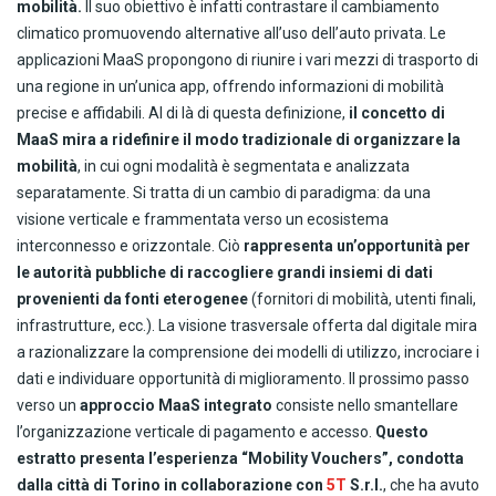
mobilità.
Il suo obiettivo è infatti contrastare il cambiamento
climatico promuovendo alternative all’uso dell’auto privata. Le
applicazioni MaaS propongono di riunire i vari mezzi di trasporto di
una regione in un’unica app, offrendo informazioni di mobilità
precise e affidabili. Al di là di questa definizione,
il concetto di
MaaS mira a ridefinire il modo tradizionale di organizzare la
mobilità
, in cui ogni modalità è segmentata e analizzata
separatamente. Si tratta di un cambio di paradigma: da una
visione verticale e frammentata verso un ecosistema
interconnesso e orizzontale. Ciò
rappresenta un’opportunità per
le autorità pubbliche di raccogliere grandi insiemi di dati
provenienti da fonti eterogenee
(fornitori di mobilità, utenti finali,
infrastrutture, ecc.). La visione trasversale offerta dal digitale mira
a razionalizzare la comprensione dei modelli di utilizzo, incrociare i
dati e individuare opportunità di miglioramento. Il prossimo passo
verso un
approccio MaaS integrato
consiste nello smantellare
l’organizzazione verticale di pagamento e accesso.
Questo
estratto presenta l’esperienza “Mobility Vouchers”, condotta
dalla città di Torino in collaborazione con
5T
S.r.l.
, che ha avuto