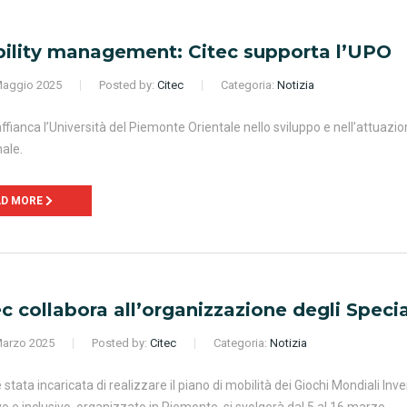
ility management: Citec supporta l’UPO
aggio 2025
Posted by:
Citec
Categoria:
Notizia
affianca l’Università del Piemonte Orientale nello sviluppo e nell’attuazio
ale.
AD MORE
ec collabora all’organizzazione degli Spec
arzo 2025
Posted by:
Citec
Categoria:
Notizia
è stata incaricata di realizzare il piano di mobilità dei Giochi Mondiali I