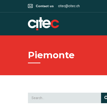
Contact us
citec@citec.ch
Piemonte