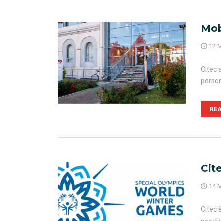
Mob
12 M
Citec 
person
RE
Cit
14 M
Citec 