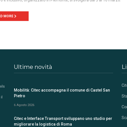
vo e inclusivo, organizzato in Piemonte, si svolgerà dal 5 al 16 marzo.
AD MORE
Ultime novità
Li
Ci
eils
Mobilità: Citec accompagna il comune di Castel San
Pietro
St
il
6 Agosto 2026
Co
Sca
Citec e Interface Transport sviluppano uno studio per
migliorare la logistica di Roma