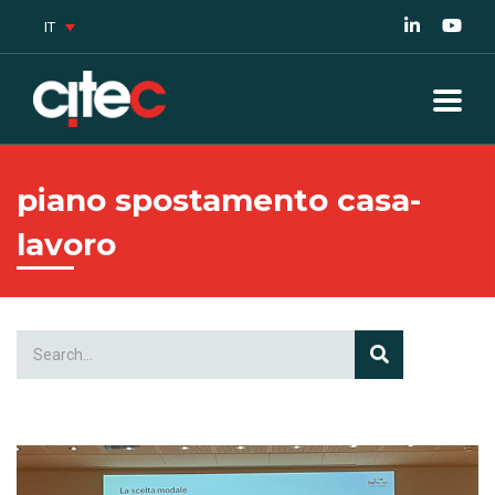
IT
piano spostamento casa-
lavoro