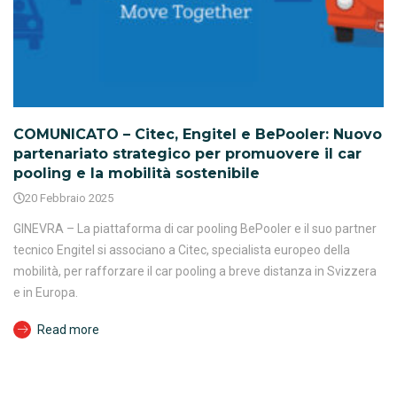
COMUNICATO – Citec, Engitel e BePooler: Nuovo
partenariato strategico per promuovere il car
pooling e la mobilità sostenibile
20 Febbraio 2025
GINEVRA – La piattaforma di car pooling BePooler e il suo partner
tecnico Engitel si associano a Citec, specialista europeo della
mobilità, per rafforzare il car pooling a breve distanza in Svizzera
e in Europa.
Read more