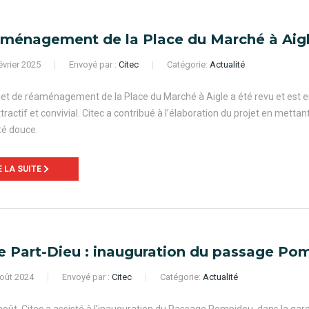
ménagement de la Place du Marché à Aig
évrier 2025
Envoyé par :
Citec
Catégorie:
Actualité
jet de réaménagement de la Place du Marché à Aigle a été revu et est e
ttractif et convivial. Citec a contribué à l’élaboration du projet en mettan
té douce.
E LA SUITE
e Part-Dieu : inauguration du passage Po
oût 2024
Envoyé par :
Citec
Catégorie:
Actualité