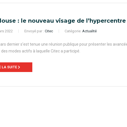
louse : le nouveau visage de l’hypercentre
rs 2022
Envoyé par :
Citec
Catégorie:
Actualité
ars dernier s’est tenue une réunion publique pour présenter les avancées
 des modes actifs à laquelle Citec a participé.
E LA SUITE