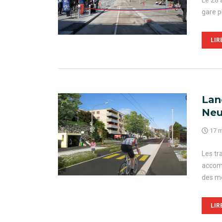
Le 28 
gare p
LIR
Lan
Neu
17 m
Les tr
accomp
des mo
LIR