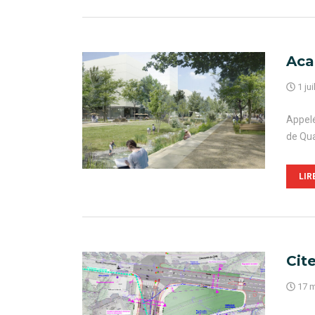
Aca
1 jui
Appelé
de Qua
LIR
Cit
17 m