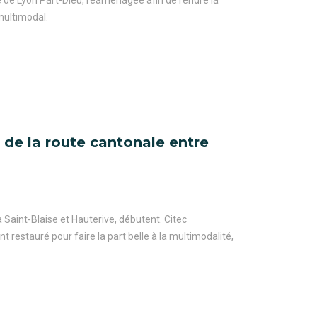
e de Lyon Part-Dieu, réaménagée afin de rendre la
multimodal.
 de la route cantonale entre
Saint-Blaise et Hauterive, débutent. Citec
 restauré pour faire la part belle à la multimodalité,