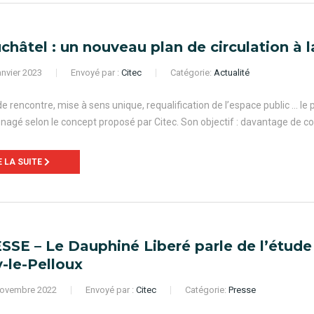
châtel : un nouveau plan de circulation à l
anvier 2023
Envoyé par :
Citec
Catégorie:
Actualité
e rencontre, mise à sens unique, requalification de l’espace public … le 
agé selon le concept proposé par Citec. Son objectif : davantage de conviv
E LA SUITE
SSE – Le Dauphiné Liberé parle de l’étude C
y-le-Pelloux
ovembre 2022
Envoyé par :
Citec
Catégorie:
Presse