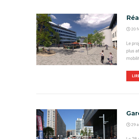
Réa
20 f
Le pro
plus a
mobili
LIR
Gar
29 a