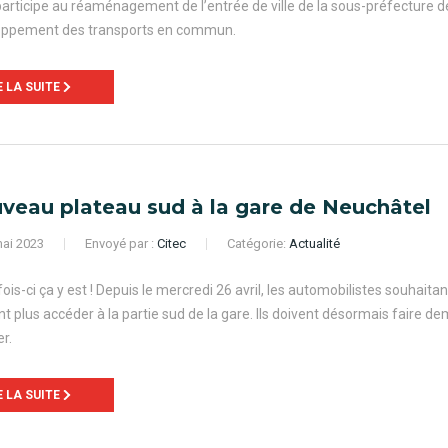
participe au réaménagement de l’entrée de ville de la sous-préfecture d
oppement des transports en commun.
E LA SUITE
veau plateau sud à la gare de Neuchâtel
ai 2023
Envoyé par :
Citec
Catégorie:
Actualité
fois-ci ça y est ! Depuis le mercredi 26 avril, les automobilistes souhait
t plus accéder à la partie sud de la gare. Ils doivent désormais faire de
r.
E LA SUITE