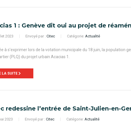
cias 1 : Genève dit oui au projet de réam
llet 2023
Envoyé par :
Citec
Catégorie:
Actualité
e à s’exprimer lors de la votation municipale du 18 juin, la population 
rtier (PLQ) du projet urbain Acacias 1.
E LA SUITE
ec redessine l’entrée de Saint-Julien-en-G
ai 2023
Envoyé par :
Citec
Catégorie:
Actualité