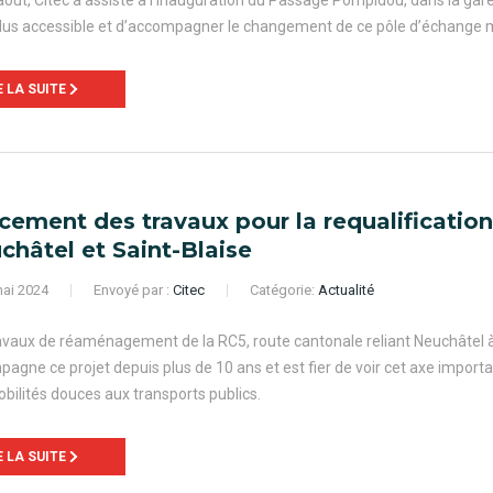
août, Citec a assisté à l’inauguration du Passage Pompidou, dans la gar
lus accessible et d’accompagner le changement de ce pôle d’échange 
E LA SUITE
cement des travaux pour la requalification
châtel et Saint-Blaise
ai 2024
Envoyé par :
Citec
Catégorie:
Actualité
avaux de réaménagement de la RC5, route cantonale reliant Neuchâtel à 
agne ce projet depuis plus de 10 ans et est fier de voir cet axe important
bilités douces aux transports publics.
E LA SUITE