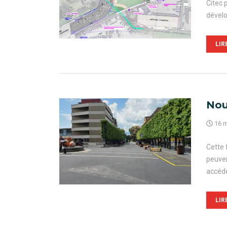
Citec 
dével
LIR
Nou
16 m
Cette 
peuven
accéde
LIR