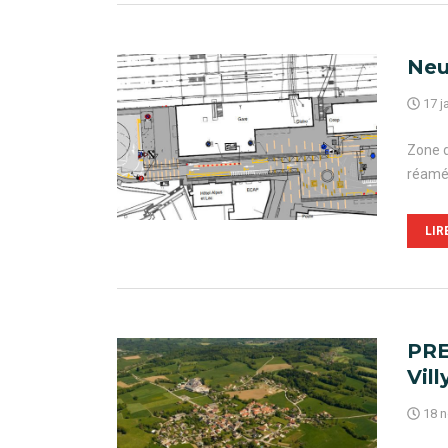
Neu
17 j
Zone d
réamén
LIR
PRE
Vill
18 n