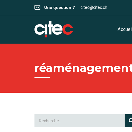
Une question ?
citec@citec.ch
Accuei
réaménagemen