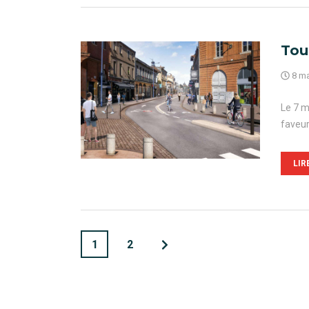
Tou
8 ma
Le 7 m
faveur
LIR
1
2