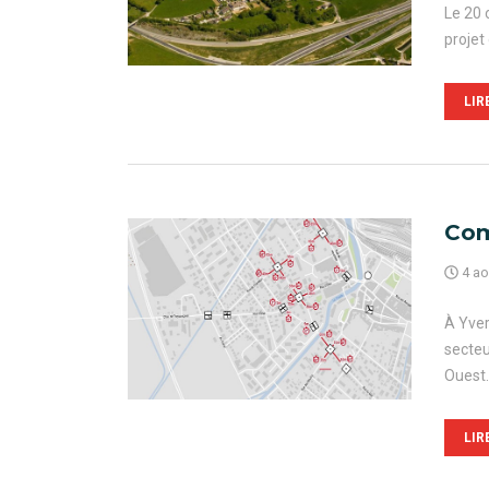
Le 20 
projet
LIR
Com
4 ao
À Yver
secteu
Ouest.
LIR