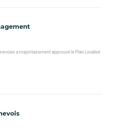
énagement
genevoise a majoritairement approuvé le Plan Localisé
enevois