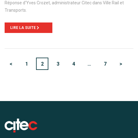
Réponse d’Yves Crozet, administrateur Citec dans Ville Rail et
Transports.
LIRE LA SUITE
<
1
2
3
4
…
7
>