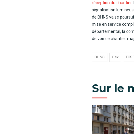
réception du chantier
.
signalisation lumineuse
de BHNS va se poursuiv
mise en service complè
départemental, la com
de voir ce chantier ma
BHNS
Gex
TCS
Sur le