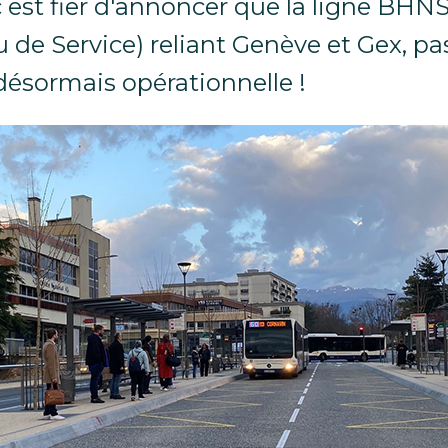
c est fier d'annoncer que la ligne BHN
 de Service) reliant Genève et Gex, pa
 désormais opérationnelle !