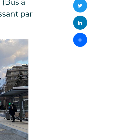
S (Bus à
Twitter
ssant par
LinkedIn
Partager