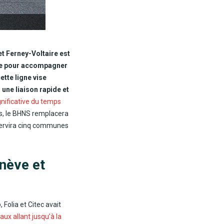
et Ferney-Voltaire est
ève pour accompagner
tte ligne vise
 une liaison rapide et
gnificative du temps
ts, le BHNS remplacera
esservira cinq communes
enève et
 Folia et Citec avait
aux allant jusqu’à la