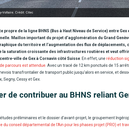
Voltaire. Crédit: Citec
ite propre de la ligne BHNS (Bus à Haut Niveau de Service) entre Gex 
nelle. Maillon important du projet d’agglomération du Grand Gen
phique du territoire et l’augmentation des flux de déplacements, ce
 la saturation croissante des infrastructures routières et veut offrir
 centre-ville de Gex à Cornavin côté Suisse
. En effet, une
réduction si
 de parcours est attendue
. Avec un tracé de 12 km ponctués de 15 arrê
enevois transfrontalier de transport public jusqu’alors en service, et d
x, Segny, Cessy et Gex.
ier de contribuer au BHNS reliant G
 études préliminaires et le dossier d’avant-projet, le groupement Ingérop,
re du conseil départemental de l’Ain pour les phases projet (PRO) et trav