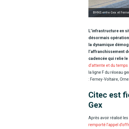
BHNS entre Gex et Ferney-
L’infrastructure en s
désormais opération
la dynamique démogra
l’affranchissement de
cadencée qui relie le
d’attente et du temps
la ligne F du réseau g
: Ferney-Voltaire, Orne
Citec est f
Gex
Après avoir réalisé les
remporté l’appel d’off