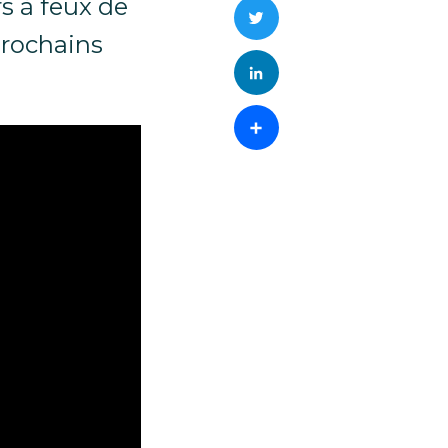
s à feux de
Twitter
prochains
LinkedIn
Partager