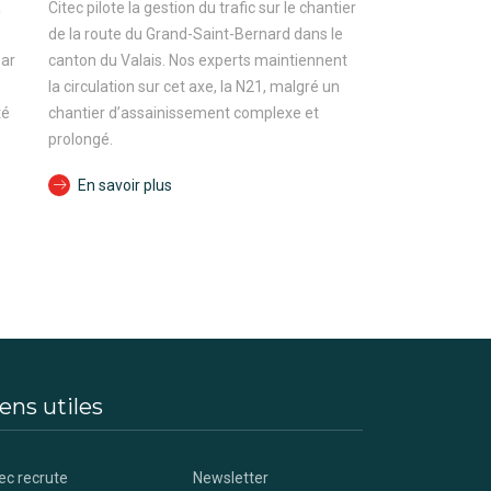
a
Citec pilote la gestion du trafic sur le chantier
de la route du Grand-Saint-Bernard dans le
par
canton du Valais. Nos experts maintiennent
la circulation sur cet axe, la N21, malgré un
té
chantier d’assainissement complexe et
prolongé.
En savoir plus
ens utiles
ec recrute
Newsletter