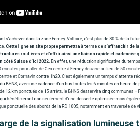
ont s’achever dans la zone Ferney-Voltaire, c’est plus de 80 % de la futu
ce.
Cette ligne en site propre permettra à terme de s’affranchir de la
ructures routières et d’offrir ainsi une liaison rapide et cadencée qu
n côté Suisse d’ici 2022.
En effet, une réduction significative du temp
 minutes pour aller de Gex centre à Ferney douane au lieu de 50 minute
centre et Cornavin contre 1h20. C’est également un temps d’attente réd
 du BHNS, avec une cadence d’un bus toutes les 6 minutes en heure de p
é de 12 km ponctués de 15 arrêts, le BHNS desservira cinq communes – F
 qui bénéficieront non seulement d’une desserte optimisée mais égale
ique ponctuelle des abords de la RD 1005, notamment en traversée de vi
arge de la signalisation lumineuse t