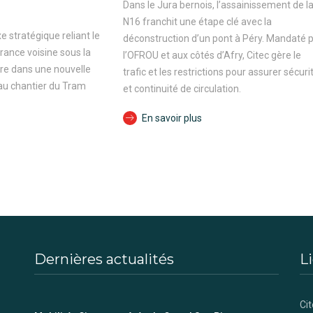
Dans le Jura bernois, l’assainissement de l
N16 franchit une étape clé avec la
e stratégique reliant le
déconstruction d’un pont à Péry. Mandaté 
rance voisine sous la
l’OFROU et aux côtés d’Afry, Citec gère le
ntre dans une nouvelle
trafic et les restrictions pour assurer sécuri
 au chantier du Tram
et continuité de circulation.
En savoir plus
Dernières actualités
Li
Cit