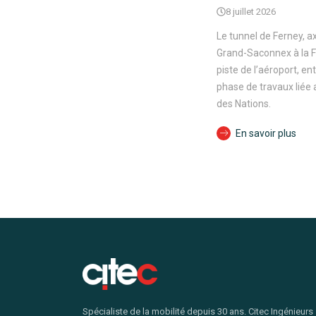
8 juillet 2026
Le tunnel de Ferney, ax
Grand-Saconnex à la F
piste de l’aéroport, e
phase de travaux liée
des Nations.
En savoir plus
Spécialiste de la mobilité depuis 30 ans. Citec Ingénieurs