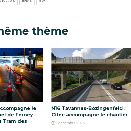
s routiers
BHNS
Gex
 même thème
 accompagne le
N16 Tavannes-Bözingenfeld :
nel de Ferney
Citec accompagne le chantier
u Tram des
2 décembre 2025