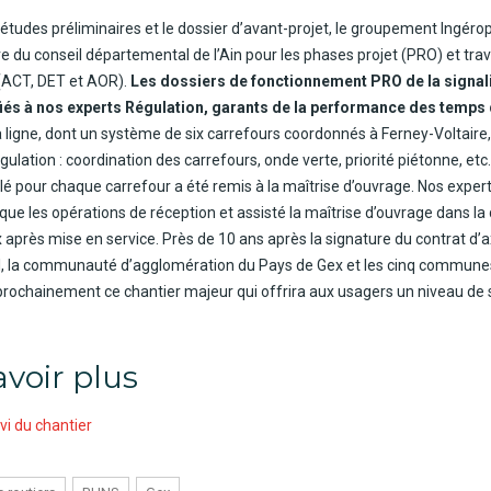
 études préliminaires et le dossier d’avant-projet, le groupement Ingérop,
re du conseil départemental de l’Ain pour les phases projet (PRO) et trav
 (ACT, DET et AOR).
Les dossiers de fonctionnement PRO de la signal
nfiés à nos experts Régulation, garants de la performance des temps
 ligne, dont un système de six carrefours coordonnés à Ferney-Voltaire, o
gulation : coordination des carrefours, onde verte, priorité piétonne, etc
é pour chaque carrefour a été remis à la maîtrise d’ouvrage. Nos expert
 que les opérations de réception et assisté la maîtrise d’ouvrage dans la
x après mise en service. Près de 10 ans après la signature du contrat d’
, la communauté d’agglomération du Pays de Gex et les cinq communes
r prochainement ce chantier majeur qui offrira aux usagers un niveau de
voir plus
ivi du chantier