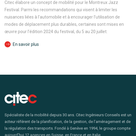
Citec élabore un concept de mobilité pour le Montreux Jazz
Festival. Parmi les recommandations qui visent à limiter les
nuisances liées à l’automobile et à encourager l’utilisation de
modes de déplacement plus durables, certaines sont mises en
œuvre pour l’édition 2024 du festival, du 5 au 20 juillet.
En savoir plus
Spécialiste de la mobilité depuis 30 ans. Citec Ingénieurs Conseils est un
acteur référent de la planification, de la gestion, de l’aménagement et de
la régulation des transports. Fondé à Genève en 1994, le groupe compte
aujourd’hui 12 agences en Suisse, en France et en Italie.