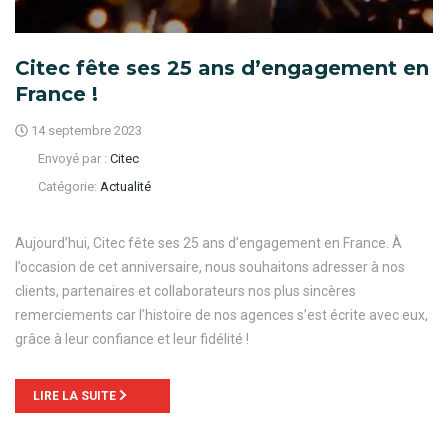
Citec fête ses 25 ans d’engagement en
France !
14 septembre 2023
Envoyé par :
Citec
Catégorie:
Actualité
Aujourd’hui, Citec fête ses 25 ans d’engagement en France. À
l’occasion de cet anniversaire, nous souhaitons adresser à nos
clients, partenaires et collaborateurs nos plus sincères
remerciements car l’histoire de nos agences s’est écrite avec eux,
grâce à leur confiance et leur fidélité !
LIRE LA SUITE