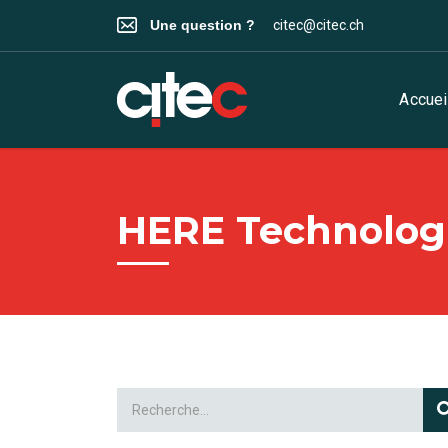
Une question ?
citec@citec.ch
Accuei
HERE Technolog