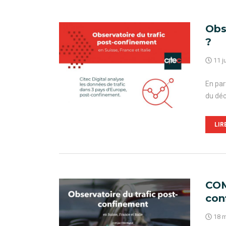
Obs
?
11 j
En par
du déc
LIR
COM
con
18 m