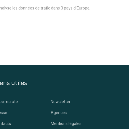
nalyse les données de trafic dans 3 pays d’Europe,
ens utiles
ec recrute
Newsletter
esse
Agences
ntacts
Mentions légales