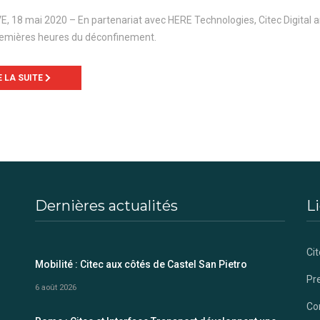
, 18 mai 2020 – En partenariat avec HERE Technologies, Citec Digital a
remières heures du déconfinement.
E LA SUITE
Dernières actualités
Li
Cit
Mobilité : Citec aux côtés de Castel San Pietro
Pr
6 août 2026
Co