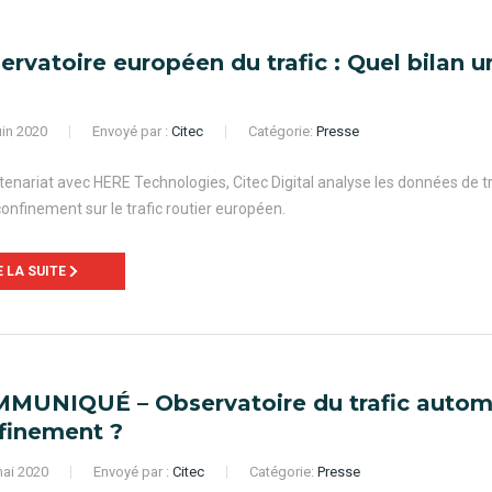
ervatoire européen du trafic : Quel bilan 
uin 2020
Envoyé par :
Citec
Catégorie:
Presse
tenariat avec HERE Technologies, Citec Digital analyse les données de tr
onfinement sur le trafic routier européen.
E LA SUITE
MUNIQUÉ – Observatoire du trafic automob
finement ?
ai 2020
Envoyé par :
Citec
Catégorie:
Presse