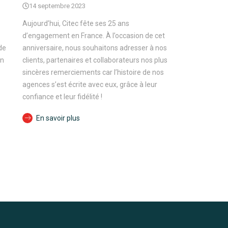
14 septembre 2023
Aujourd’hui, Citec fête ses 25 ans
e
d’engagement en France. À l’occasion de cet
de
anniversaire, nous souhaitons adresser à nos
on
clients, partenaires et collaborateurs nos plus
sincères remerciements car l’histoire de nos
agences s’est écrite avec eux, grâce à leur
confiance et leur fidélité !
En savoir plus