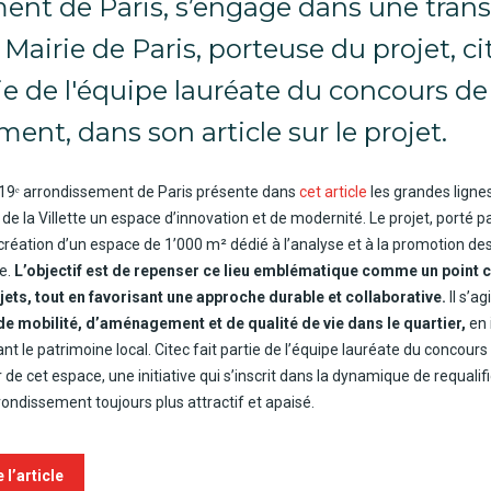
ent de Paris, s’engage dans une tran
Mairie de Paris, porteuse du projet, cit
ie de l'équipe lauréate du concours de
nt, dans son article sur le projet.
u 19ᵉ arrondissement de Paris présente dans
cet article
les grandes lignes
 de la Villette un
espace d’innovation et de modernité
. Le projet, porté pa
a création d’un espace de 1’000 m² dédié à l’analyse et à la promotion de
e.
L’objectif est de repenser ce lieu emblématique comme un point c
ets, tout en favorisant une
approche durable et collaborative
.
Il s’a
de mobilité, d’aménagement et de qualité de vie
dans le quartier,
en 
sant le patrimoine local. Citec fait partie de l’équipe lauréate du concours
 cet espace, une initiative qui s’inscrit dans la
dynamique de requalif
rrondissement toujours plus attractif et apaisé.
 l’article