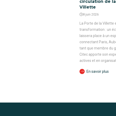
circulation de la
Villette
8 juin 2026
La Porte de la Villett
transformation : un é
laissera place à un es
connectant Paris, Auber
tant que membre du g
Citec apporte son expe
actives et en organisat
En savoir plus