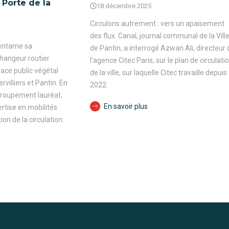
 Porte de la
18 décembre 2025
Circulons autrement : vers un apaisement
des flux. Canal, journal communal de la Vill
e entame sa
de Pantin, a interrogé Azwan Ali, directeur 
changeur routier
l’agence Citec Paris, sur le plan de circulati
pace public végétal
de la ville, sur laquelle Citec travaille depuis
villiers et Pantin. En
2022.
roupement lauréat,
En savoir plus
rtise en mobilités
ion de la circulation.