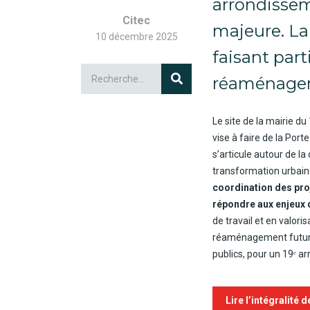
arrondissem
Citec
majeure. La 
10 décembre 2025
faisant part
réaménageme
Le site de la mairie d
vise à faire de la Porte
s’articule autour de l
transformation urbain
coordination des proj
répondre aux
enjeux 
de travail et en valori
réaménagement futur de
publics
, pour un 19ᵉ a
Lire l’intégralité de