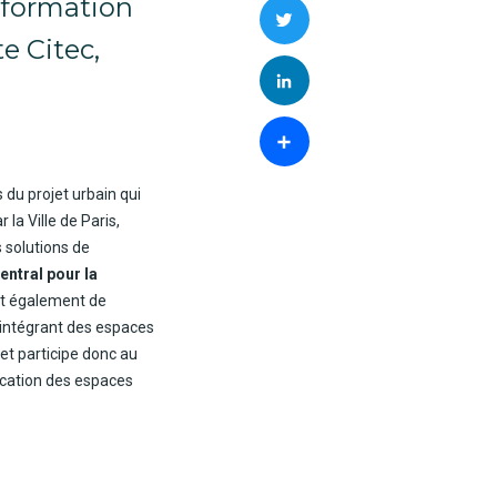
sformation
Twitter
e Citec,
LinkedIn
Partager
 du projet urbain qui
r la Ville de Paris,
s solutions de
entral pour la
git également de
intégrant des espaces
 et participe donc au
ication des espaces