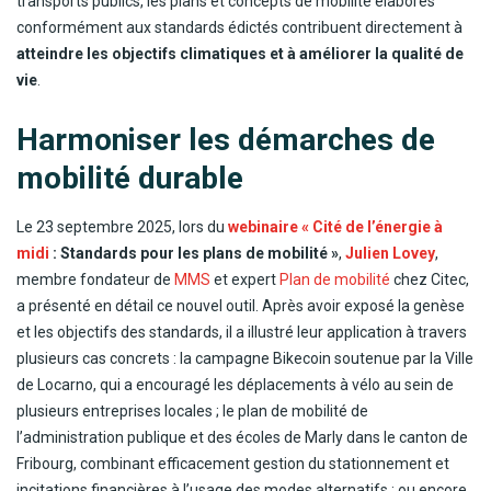
transports publics, les plans et concepts de mobilité élaborés
conformément aux standards édictés contribuent directement à
atteindre les objectifs climatiques et à améliorer la qualité de
vie
.
Harmoniser les démarches de
mobilité durable
Le 23 septembre 2025, lors du
webinaire « Cité de l’énergie à
midi
: Standards pour les plans de mobilité »
,
Julien Lovey
,
membre fondateur de
MMS
et expert
Plan de mobilité
chez Citec,
a présenté en détail ce nouvel outil. Après avoir exposé la genèse
et les objectifs des standards, il a illustré leur application à travers
plusieurs cas concrets : la campagne Bikecoin soutenue par la Ville
de Locarno, qui a encouragé les déplacements à vélo au sein de
plusieurs entreprises locales ; le plan de mobilité de
l’administration publique et des écoles de Marly dans le canton de
Fribourg, combinant efficacement gestion du stationnement et
incitations financières à l’usage des modes alternatifs ; ou encore