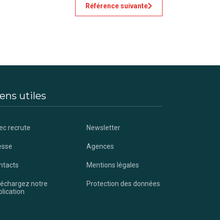
Référence suivante
ens utiles
ec recrute
Newsletter
esse
Agences
ntacts
Mentions légales
léchargez notre
Protection des données
lication