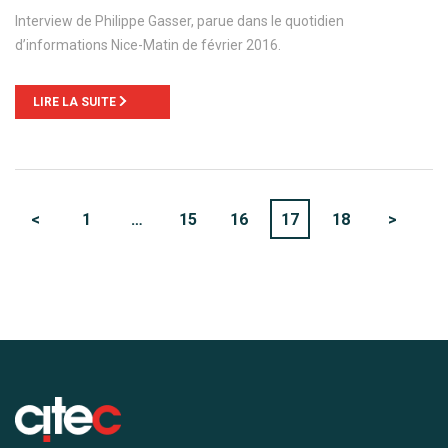
Interview de Philippe Gasser, parue dans le quotidien
d’informations Nice-Matin de février 2016.
LIRE LA SUITE
<
1
…
15
16
17
18
>