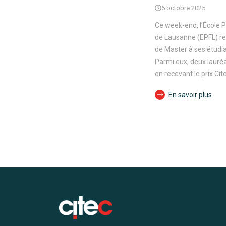
6 octobre 2025
Ce week-end, l’École 
de Lausanne (EPFL) re
de Master à ses étudia
Parmi eux, deux lauréa
en recevant le prix Cit
En savoir plus