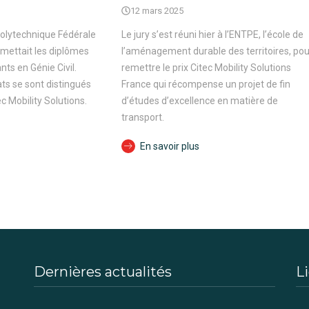
12 mars 2025
Polytechnique Fédérale
Le jury s’est réuni hier à l’ENTPE, l’école de
mettait les diplômes
l’aménagement durable des territoires, pou
nts en Génie Civil.
remettre le prix Citec Mobility Solutions
ts se sont distingués
France qui récompense un projet de fin
ec Mobility Solutions.
d’études d’excellence en matière de
transport.
En savoir plus
Dernières actualités
Li