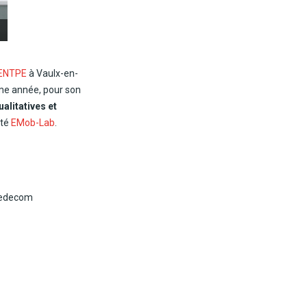
ENTPE
à Vaulx-en-
ème année, pour son
alitatives et
ité
EMob-Lab
.
 Vedecom