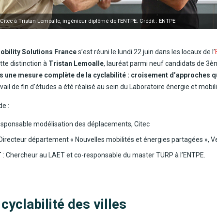
x Citec à Tristan Lemoalle, ingénieur diplômé de l’ENTPE. Crédit : ENTPE
obility Solutions France
s’est réuni le lundi 22 juin dans les locaux de l’
te distinction à
Tristan Lemoalle
, lauréat parmi neuf candidats de 3
s une mesure complète de la cyclabilité : croisement d’approches qu
avail de fin d’études a été réalisé au sein du Laboratoire énergie et mobil
de :
esponsable modélisation des déplacements, Citec
 Directeur département « Nouvelles mobilités et énergies partagées »,
T
: Chercheur au LAET et co-responsable du master TURP à l’ENTPE.
cyclabilité des villes