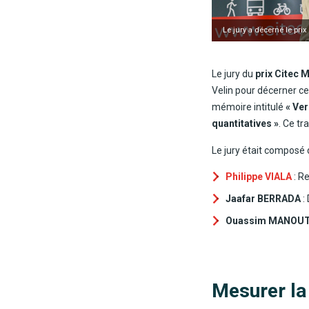
Le jury a décerné le pri
Le jury du
prix Citec M
Velin pour décerner cet
mémoire intitulé
« Ver
quantitatives »
. Ce tr
Le jury était composé 
Philippe VIALA
: R
Jaafar BERRADA
:
Ouassim MANOU
Mesurer la 