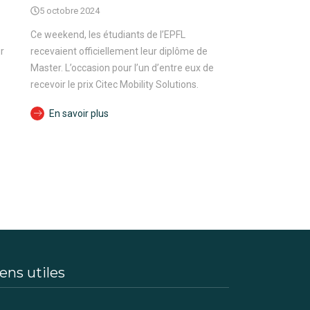
5 octobre 2024
Ce weekend, les étudiants de l’EPFL
r
recevaient officiellement leur diplôme de
Master. L’occasion pour l’un d’entre eux de
recevoir le prix Citec Mobility Solutions.
En savoir plus
ens utiles