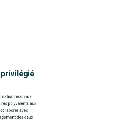
privilégié
ormation reconnue
aires polyvalents aux
t collaborer avec
ngagement des deux