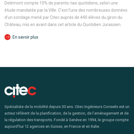
Delémont compte 10% de parents-taxi quotidiens, selon une
étude mandatée par la Ville. C’est l’une des nombreuses données
d’un sondage mené par Citec auprès de 440 élèves du giron du
Château, mis en avant dans cet article du Quotidien Jurassien.
En savoir plus
Spécialiste de la mobilité depuis 30 ans. Citec Ingénieurs Conseils est un
acteur référent de la planification, de la gestion, de l’aménagement et de
la régulation des transports. Fondé à Genève en 1994, le groupe compte
aujourd’hui 12 agences en Suisse, en France et en Italie.