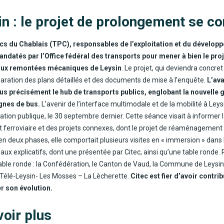
n : l
e projet de prolongement se co
cs du Chablais (TPC), responsables de l’exploitation et du développ
mandatés par l’Office fédéral des transports pour mener à bien le pr
’aux remontées mécaniques de Leysin
. Le projet, qui deviendra concre
aration des plans détaillés et des documents de mise à l’enquête.
L’av
lus précisément le hub de transports publics, e
nglobant la nouvelle 
gnes de bus.
L’avenir de l’interface multimodale et de la mobilité à Leys
tion publique, le 30 septembre dernier. Cette séance visait à informer l
 ferroviaire et des projets connexes, dont le projet de réaménagement d
 en deux phases, elle comportait plusieurs visites en « immersion » dans
ux explicatifs, dont une présentée par Citec, ainsi qu’une table ronde. 
table ronde : la Confédération, le Canton de Vaud, la Commune de Leysin
 Télé-Leysin- Les Mosses – La Lècherette.
Citec est fier d’avoir contri
 son évolution.
voir plus