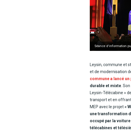
Séance d'information pub
Leysin, commune et st
et de modernisation d
commune a lancé un 
durable et mixte
. Son
Leysin-Télécabine » de 
transport et en offrant
MEP avec le projet
« W
une transformation du
occupé par la voiture 
télécabines et télési