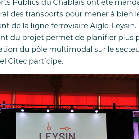
rts Publics du Chablais ont été mand
éral des transports pour mener à bien l
 de la ligne ferroviaire Aigle-Leysin.
t du projet permet de planifier plus
cation du pôle multimodal sur le secte
l Citec participe.