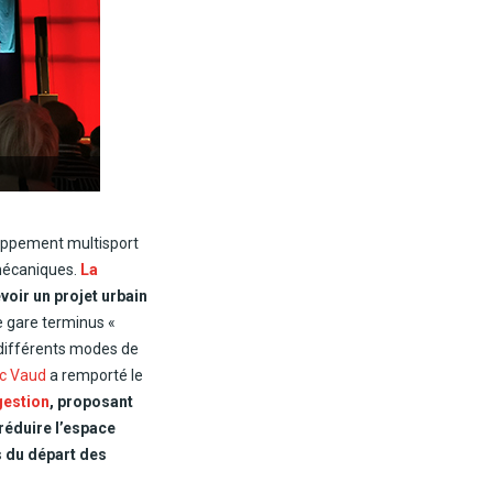
loppement multisport
 mécaniques.
La
oir un projet urbain
e gare terminus «
e différents modes de
ec Vaud
a remporté le
estion
, proposant
 réduire l’espace
ès du départ des