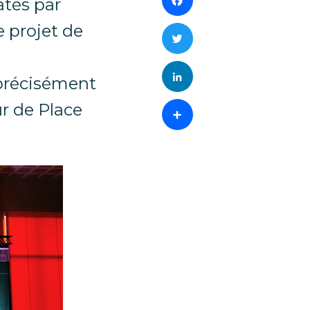
Facebook
atés par
e projet de
Twitter
LinkedIn
 précisément
ur de Place
Partager