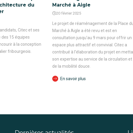
rchitecture du
Marché à Aigle
er
20 février 2025
Le projet de réaménagement de la Place d
ndidats, Citec et ses
Marché à Aigle a été revu et est en
e des 15 équipes
consultation jusqu’au 9 mars pour offrir un
courir à la conception
espace plus attractif et convivial. Citec a
lier fribourgeois.
contribué à l’élaboration du projet en mett
son expertise au service de la circulation et
de la mobilité douce.
En savoir plus
Dernières actualités
Li