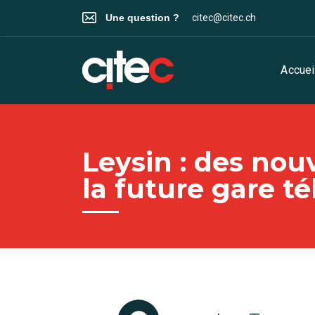
Une question ?
citec@citec.ch
Accuei
Leysin : des no
la future gare t