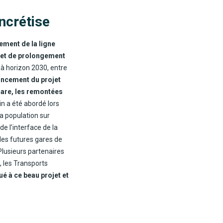
ncrétise
ement de la ligne
ojet de prolongement
t à horizon 2030, entre
ancement du projet
gare, les remontées
in a été abordé lors
a population sur
e l’interface de la
 les futures gares de
Plusieurs partenaires
, les Transports
bué à ce beau projet et