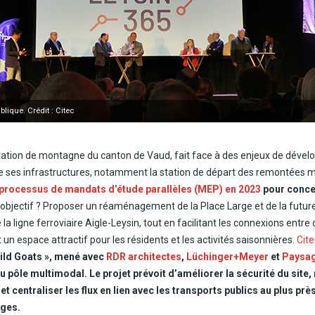
lique. Crédit : Citec
ation de montagne du canton de Vaud, fait face à des enjeux de déve
e ses infrastructures, notamment la station de départ des remontées
processus de mandats d’étude parallèles (MEP) en 2023
pour concev
 objectif ? Proposer un réaménagement de la Place Large et de la futur
la ligne ferroviaire Aigle-Leysin, tout en facilitant les connexions entr
 un espace attractif pour les résidents et les activités saisonnières.
Cit
ild Goats », mené avec
RDR architectes
,
Lüchinger+Meyer
et
Paysag
 pôle multimodal. Le projet prévoit d’améliorer la sécurité du site,
et centraliser les flux en lien avec les transports publics au plus pr
èges.