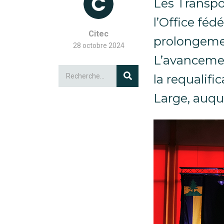
Les Transpo
l’Office féd
Citec
prolongement
28 octobre 2024
L’avancemen
la requalifi
Large, auque