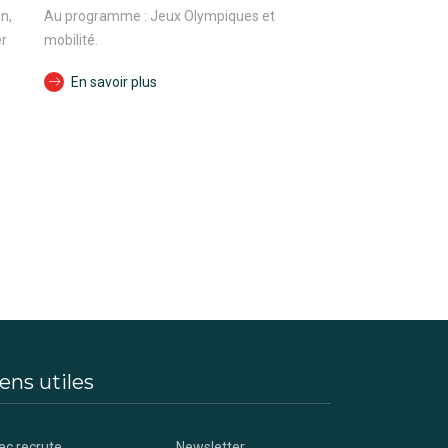
n,
Au programme : Jeux Olympiques et
er
mobilité.
En savoir plus
ens utiles
ec recrute
Newsletter