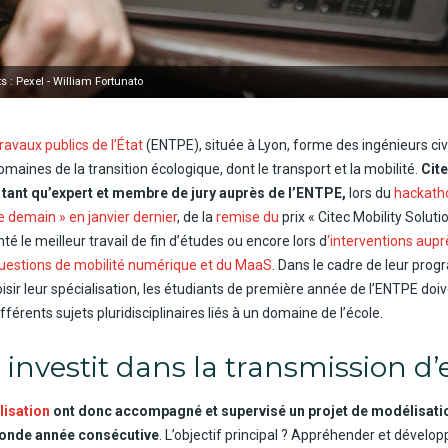
s : Pexel - William Fortunato
ravaux publics de l’État
(ENTPE), située à Lyon, forme des ingénieurs civi
maines de la transition écologique, dont le transport et la mobilité.
Cite
 tant qu’expert et membre de jury auprès de l’ENTPE,
lors du
hackatho
demain » en janvier dernier
, de la
remise du
prix « Citec Mobility Soluti
é le meilleur travail de fin d’études ou encore lors d
‘interventions aupr
uestions de mobilité numérique et du MaaS
. Dans le cadre de leur pro
ir leur spécialisation, les étudiants de première année de l’ENTPE doi
fférents sujets pluridisciplinaires liés à un domaine de l’école.
e investit dans la transmission d’
isation
ont donc accompagné et supervisé un projet de modélisatio
conde année consécutive
. L’objectif principal ? Appréhender et dével