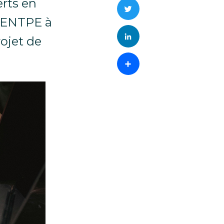
rts en
Twitter
 l'ENTPE à
LinkedIn
rojet de
Partager