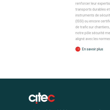
renforcer leur expertis
transports durables et 
instruments de sécurit
(ISSI) ou encore certif
de trafic sur chantier
notre pôle sécurité me
aligné avec les normes
En savoir plus