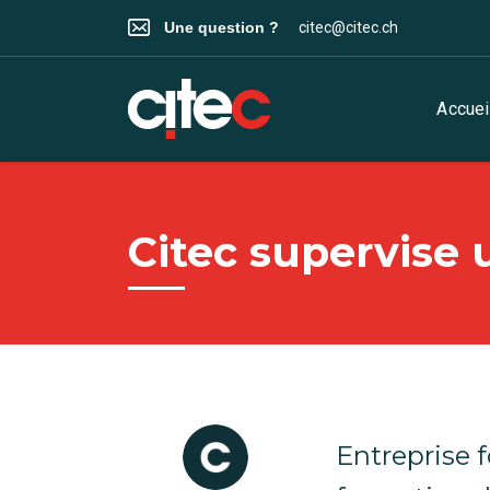
Une question ?
citec@citec.ch
Accuei
Citec supervise 
Entreprise f