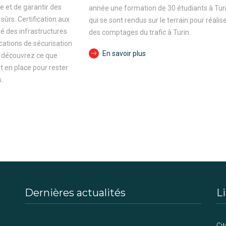
e et de garantir des
année une formation de 30 étudiants à Turi
sûrs. Certification aux
qui se sont rendus sur le terrain pour réalis
é des infrastructures
des comptages du trafic à Turin.
ications de sécurisation
En savoir plus
s, découvrez ce que
t en place pour rester
.
Dernières actualités
Li
Cit