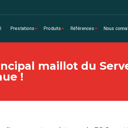
l
Prestations
Produits
Références
Nous connaî
incipal maillot du Serv
nue !