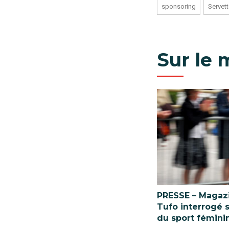
sponsoring
Servet
Sur le
PRESSE – Magazi
Tufo interrogé 
du sport fémini