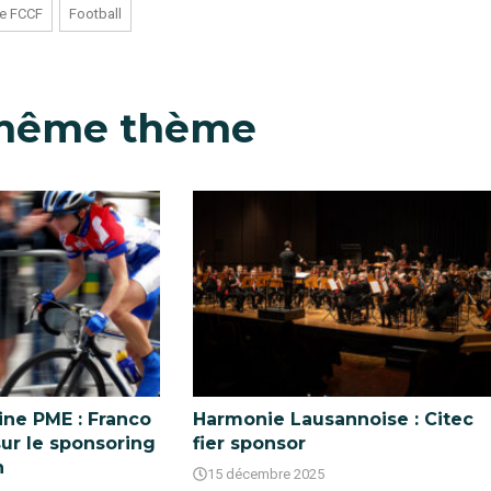
te FCCF
Football
 même thème
ne PME : Franco
Harmonie Lausannoise : Citec
sur le sponsoring
fier sponsor
n
15 décembre 2025