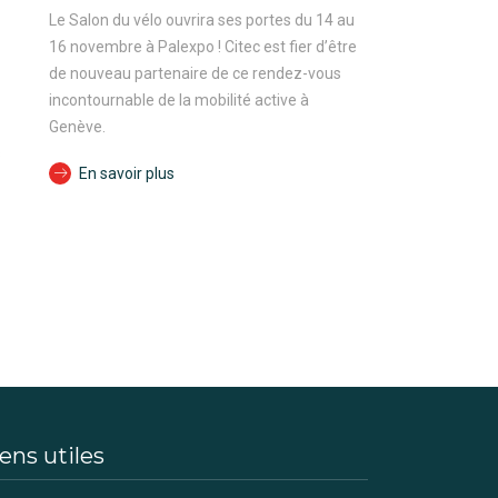
Le Salon du vélo ouvrira ses portes du 14 au
16 novembre à Palexpo ! Citec est fier d’être
de nouveau partenaire de ce rendez-vous
incontournable de la mobilité active à
Genève.
s
En savoir plus
ens utiles