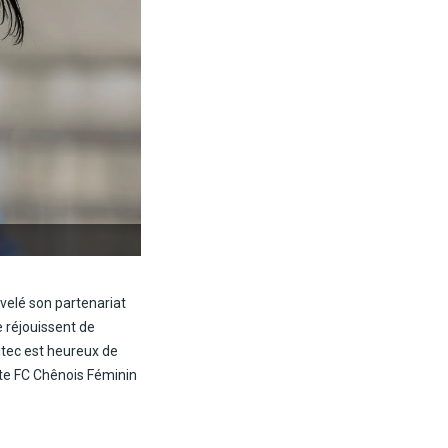
velé son partenariat
e réjouissent de
itec est heureux de
ette FC Chênois Féminin