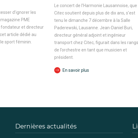
Le concert de l’Harmonie Lausannoise, que
esser d’ignorer les
Citec soutient depuis plus de dix ans, s’est
le magazine PME
tenu le dimanche 7 décembre à la Salle
 fondateur et directeur
Paderewski, Lausanne. Jean-Daniel Buri,
cet article dédié au
directeur général adjoint et ingénieur
le sport féminin.
transport chez Citec, figurait dans les rang
de l’orchestre en tant que musicien et
président.
En savoir plus
Dernières actualités
Li