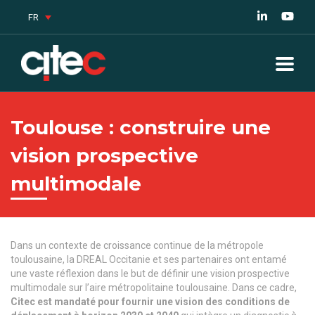
FR
Toulouse : construire une
vision prospective
multimodale
Dans un contexte de croissance continue de la métropole
toulousaine, la DREAL Occitanie et ses partenaires ont entamé
une vaste réflexion dans le but de définir une vision prospective
multimodale sur l’aire métropolitaine toulousaine. Dans ce cadre,
Citec est mandaté pour fournir une vision des conditions de