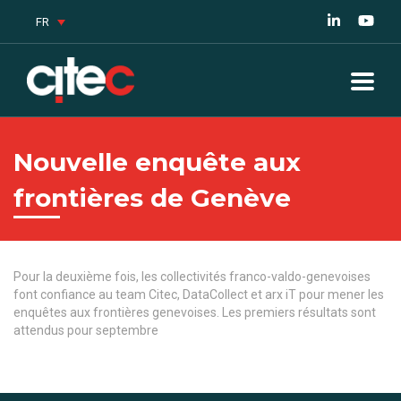
FR
Nouvelle enquête aux
frontières de Genève
Pour la deuxième fois, les collectivités franco-valdo-genevoises
font confiance au team Citec, DataCollect et arx iT pour mener les
enquêtes aux frontières genevoises. Les premiers résultats sont
attendus pour septembre