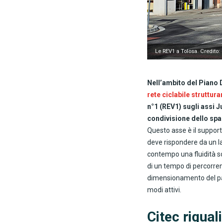
Le REV1 a Tolosa. Credito: 
Nell’ambito del Piano 
rete ciclabile struttur
n°1 (REV1) sugli assi J
condivisione dello spaz
Questo asse è il support
deve rispondere da un lat
contempo una fluidità sos
di un tempo di percorrenz
dimensionamento del par
modi attivi.
Citec riqual