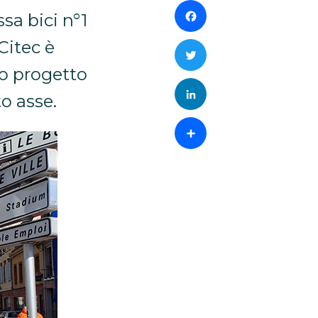
Facebook
ssa bici n°1
Citec è
Twitter
to progetto
LinkedIn
o asse.
Condividi