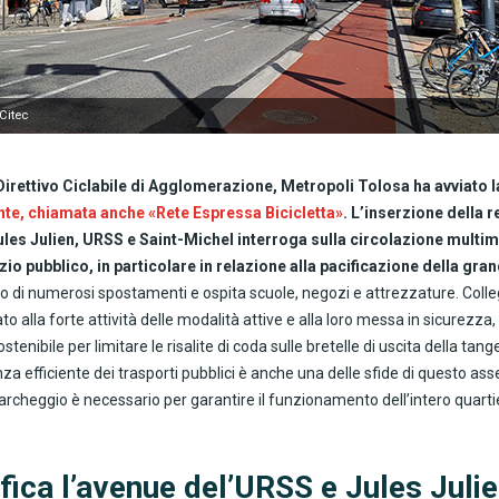
Citec
Direttivo Ciclabile di Agglomerazione, Metropoli Tolosa ha avviato l
ante, chiamata anche «Rete Espressa Bicicletta»
. L’inserzione della r
ules Julien, URSS e Saint-Michel interroga sulla circolazione multim
io pubblico, in particolare in relazione alla pacificazione della gra
o di numerosi spostamenti e ospita scuole, negozi e attrezzature. Colle
o alla forte attività delle modalità attive e alla loro messa in sicurezza
tenibile per limitare le risalite di coda sulle bretelle di uscita della ta
a efficiente dei trasporti pubblici è anche una delle sfide di questo asse
cheggio è necessario per garantire il funzionamento dell’intero quarti
ifica l’avenue del’URSS e Jules Juli