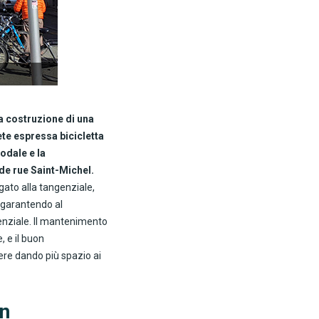
a costruzione di una
ete espressa bicicletta
odale e la
nde rue Saint-Michel.
gato alla tangenziale,
, garantendo al
ngenziale. Il mantenimento
, e il buon
ere dando più spazio ai
en